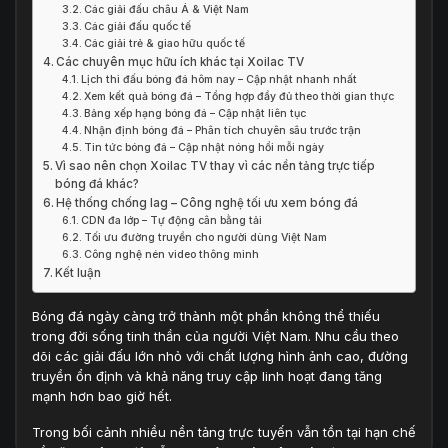
Các giải đấu châu Á & Việt Nam
Các giải đấu quốc tế
Các giải trẻ & giao hữu quốc tế
Các chuyên mục hữu ích khác tại Xoilac TV
Lịch thi đấu bóng đá hôm nay – Cập nhật nhanh nhất
Xem kết quả bóng đá – Tổng hợp đầy đủ theo thời gian thực
Bảng xếp hạng bóng đá – Cập nhật liên tục
Nhận định bóng đá – Phân tích chuyên sâu trước trận
Tin tức bóng đá – Cập nhật nóng hổi mỗi ngày
Vì sao nên chọn Xoilac TV thay vì các nền tảng trực tiếp
bóng đá khác?
Hệ thống chống lag – Công nghệ tối ưu xem bóng đá
CDN đa lớp – Tự động cân bằng tải
Tối ưu đường truyền cho người dùng Việt Nam
Công nghệ nén video thông minh
Kết luận
Bóng đá ngày càng trở thành một phần không thể thiếu
trong đời sống tinh thần của người Việt Nam. Nhu cầu theo
dõi các giải đấu lớn nhỏ với chất lượng hình ảnh cao, đường
truyền ổn định và khả năng truy cập linh hoạt đang tăng
mạnh hơn bao giờ hết.
Trong bối cảnh nhiều nền tảng trực tuyến vẫn tồn tại hạn chế