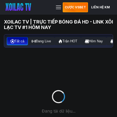
CƯỢC VSBET
LIÊN HỆ KM
XOILAC TV | TRỰC TIẾP BÓNG ĐÁ HD - LINK XÔI
LẠC TV #1 HÔM NAY
Tất cả
Đang Live
Trận HOT
Hôm Nay
N
Đang tải dữ liệu...