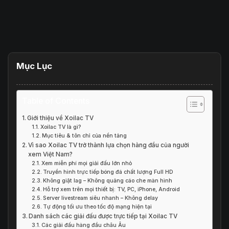
Mục Lục
Table of Contents
Giới thiệu về Xoilac TV
Xoilac TV là gì?
Mục tiêu & tôn chỉ của nền tảng
Vì sao Xoilac TV trở thành lựa chọn hàng đầu của người
xem Việt Nam?
Xem miễn phí mọi giải đấu lớn nhỏ
Truyền hình trực tiếp bóng đá chất lượng Full HD
Không giật lag – Không quảng cáo che màn hình
Hỗ trợ xem trên mọi thiết bị: TV, PC, iPhone, Android
Server livestream siêu nhanh – Không delay
Tự động tối ưu theo tốc độ mạng hiện tại
Danh sách các giải đấu được trực tiếp tại Xoilac TV
Các giải đấu hàng đầu châu Âu