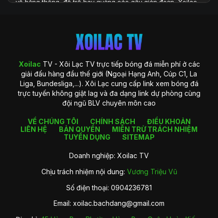
về băng thông, độ trễ hay quảng cáo gây gián đoạn, Xoilac
TV xuất hiện như một giải pháp toàn diện, đáp ứng đầy đủ
những yêu cầu khắt khe của người xem hiện đại. Với hệ
thống công nghệ được đầu tư bài bản và khả năng cung cấp
dữ liệu phong phú, Xoilac TV không chỉ là một website xem
bóng đá, mà còn là một trung tâm thông tin chuyên sâu
dành cho người hâm mộ bóng đá tại Việt Nam.
Xoilac
TV - Xôi Lạc TV trực tiếp bóng đá miễn phí ở các
giải đấu hàng đầu thế giới (Ngoại Hạng Anh, Cúp C1, La
Liga, Bundesliga,...). Xôi Lạc cung cấp link xem bóng đá
trực tuyến không giật lag và đa dạng link dự phòng cùng
đội ngũ BLV chuyên môn cao
VỀ CHÚNG TÔI
CHÍNH SÁCH
ĐIỀU KHOẢN
LIÊN HỆ
BẢN QUYỀN
MIỄN TRỪ TRÁCH NHIỆM
TUYỂN DỤNG
SITEMAP
Doanh nghiệp: Xoilac TV
Chịu trách nhiệm nội dung:
Vương Triệu Vũ
Giới thiệu về Xoilac TV
Số điện thoại: 0904236781
Xoilac TV là gì?
Email:
xoilac.bachdang@gmail.com
Xoilac
TV là một nền tảng trực tiếp bóng đá trực tuyến được